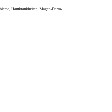
obleme, Hautkrankheiten, Magen-Darm-
en.
ehr sind als unsere Sorgen, Ängste oder
.