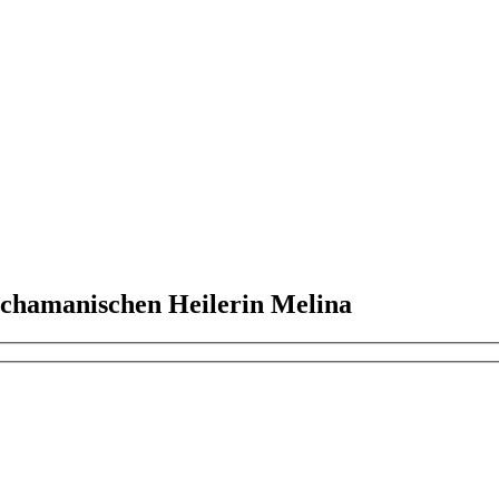
h spüren. Sehr erfolgreich behandeln wir Menschen und Tiere durch F
b
.
schamanischen Heilerin Melina