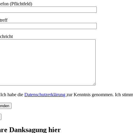
efon (Pflichtfeld)
treff
chricht
Ich habe die
Datenschutzerklärung
zur Kenntnis genommen. Ich stimm
te lasse dieses Feld leer.
hre Danksagung hier