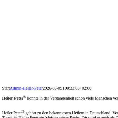
Start
Admin-Heiler-Peter
2026-08-05T09:33:05+02:00
®
Heiler Peter
konnte in der Vergangenheit schon viele Menschen von
®
Heiler Peter
gehört zu den bekanntesten Heilern in Deutschland. 
Tieren ist Heiler Peter ein Meister seines Fachs. Oft wird er auch als 