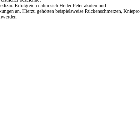
edizin. Erfolgreich nahm sich Heiler Peter akuten und
kungen an. Hierzu gehörten beispielsweise Rückenschmerzen, Kniepr
chwerden
s und der heiligen Maria.
 nähren und wirken lassen – zu deinem Heil und höchsten Wohl.
assen alter Muster und die Öffnung des Herzens für Liebe und Vertrau
n darfst. Heilung darf dort geschehen, wo wir uns erinnern, dass wir m
– damit dein Körper, dein Geist und deine Seele in Einklang schwingen