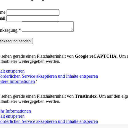
ame
ail
nksagung *
anksagung senden
e sehen gerade einen Platzhalterinhalt von
Google reCAPTCHA
. Um a
ittanbieter weitergegeben werden.
alt entsperren
forderlichen Service akzeptieren und Inhalte entsperren
itere Informationen
'
e sehen gerade einen Platzhalterinhalt von
TrustIndex
. Um auf den eige
ittanbieter weitergegeben werden.
hr Informationen
alt entsperren
forderlichen Service akzeptieren und Inhalte entsperren